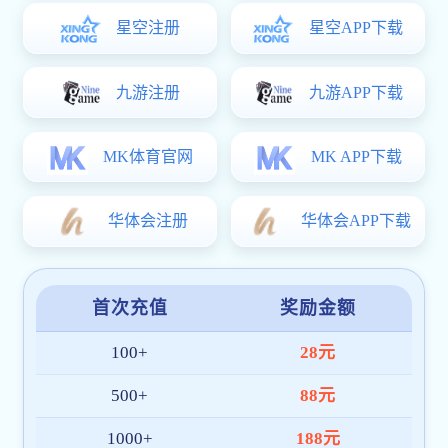
起了广泛关注。这一事件不仅影响了他在球队中的地
位，还引发了关于职业球员纪律和训练态度的讨论。
普西作为一名年轻球员，原本有机会展示自己的才
能，但由于这次迟到，他被排除在比赛名单之外。本
文将从四个方面对这一事件进行详细阐述，包括普西
的个人背景、迟到事件的经过、科隆俱乐部的反应以
及对其他年轻球员的启示。通过这些分析，我们可以
更深入地理解职业足球中纪律的重要性，以及如何在
竞技体育中平衡个人发展与团队要求之间的关系。
1、普西的个人背景
普西是一名年仅21岁的年轻后卫，出生于足球氛围浓
厚的家庭。他从小就展现出出色的足球天赋，在青训
阶段便受到多家豪门俱乐部的关注。最终，他选择加