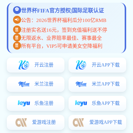
手机App
网页版
曼城外租后卫普西因训练迟到遭科
隆排除出比赛名单
2026-06-26 21:53
37 次阅读
首页
/
体育焦点
近期，曼城外租到科隆的后卫普西因训练迟到事件引