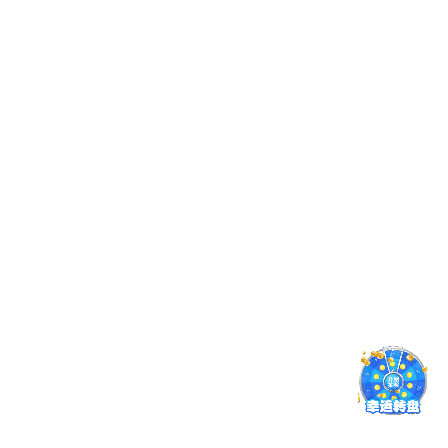
要性认知。管理层强调，无论是在生活还是工作中，
时间管理都是成功的重要因素，他们希望所有球员都
能引以为鉴，共同营造良好的训练氛围。
同时，在社交媒体上，该事件也引发了一些讨论。一
部分支持者认为这是合理且必要的一次处罚，有助于
提升整个球队水平；而另一部分则认为过于严格会打
击年轻球员积极性，应给予他们成长空间。不论如
何，这件事情无疑促使双方更加关注纪律问题，以及
如何能够更好地保护年轻人才的发展。
4、对年轻球员启示
对于许多刚进入职业赛场的小球员而言，此次事件给
出了重要的一课：职业生涯除了技巧要求外，更需具