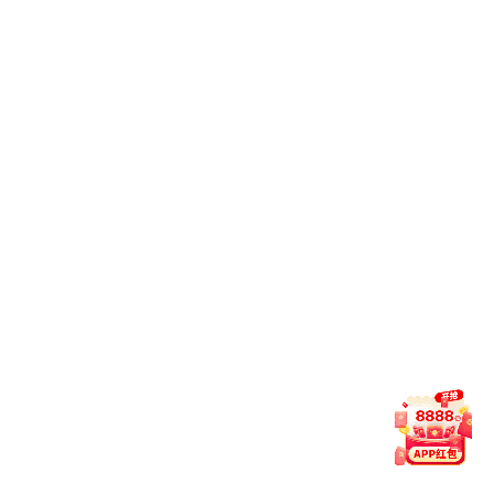
综合以上分析，哈登对于“抢七”重要性的看法并非表
面上的轻视，而是对整个篮球文化及其背后意义的一
种深思。他认为，仅仅依靠一两场精彩绝伦的比拼来
定义成就，并不足够全面，因此需要一种更加理智和
长远的发展眼光来审视这些问题。同时，也提醒我们
要避免走向极端，把焦点放回游戏初衷，即享受竞争
带来的乐趣与成长。
总而言之，通过理解哈登的话语，我们可以看到一个
成熟运动员应有的大局观以及处理压力的方法。这不
仅适用于篮球，也为我们提供了关于如何面对生活中
各种挑战的重要启示：珍惜过程，把握当下，为实现
目标而不断努力奋斗。只有这样，我们才能真正体会
到竞技体育带来的乐趣，同时也能更好地面对生活中