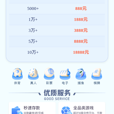
成为了篮球迷心目中极具分量的时刻。
例如，在2016年NBA总决赛中，勇士队凭借73胜9负
的常规赛纪录进入季后赛，但最终在抢七之战中被骑
士逆转。这场比赛不仅改变了两队未来的发展方向，
也让许多球迷铭记于心。因此，对于众多参与者而
言，抢七并非仅仅是数字上的较量，更是情感和意志
力的碰撞。
然而，随着时间推移，我们也看到一些球员和团队逐
渐意识到，不应过于放大单场比赛的重要性。正如哈
登所言，这只是一场比赛而已。他们希望将注意力集
中在长期目标上，而不是短期内可能发生的大起大
落，从而更好地应对压力。
2、媒体炒作现象