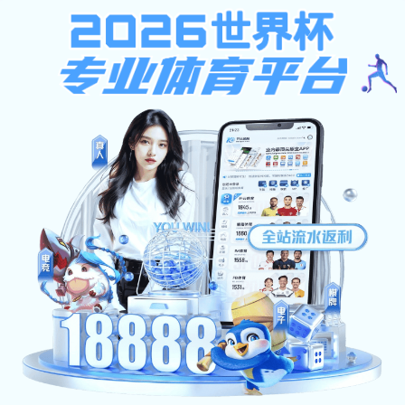
注册入口
米兰体育在线登录
APP与网页
版入口｜畅享全球体育赛事与
数据服务
欢迎访问
米兰体育在线登录
，提供全面覆盖足
球、篮球、电竞等项目的赛事资讯与数据内容，
支持
APP下载
与
网页使用
，每日同步更新千场
比赛，聚焦热门体育内容， 助您轻松获取赛事
动态，掌握比赛节奏。